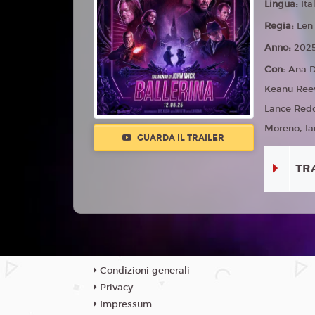
Lingua:
Ita
Regia:
Len
Anno:
202
Con:
Ana D
Keanu Ree
Lance Redd
Moreno, Ia
GUARDA IL TRAILER
TR
Condizioni generali
Privacy
Impressum