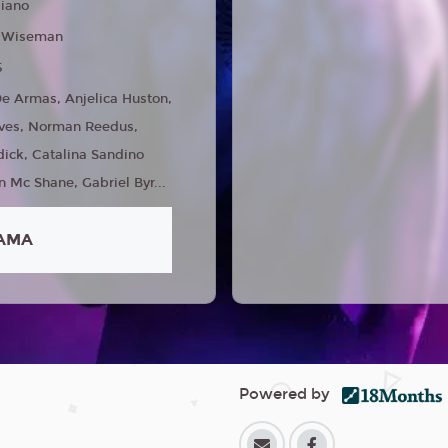
liano
 Wiseman
5
e Armas, Anjelica Huston,
ves, Norman Reedus,
ick, Catalina Sandino
n Mc Shane, Gabriel Byr...
AMA
Powered by