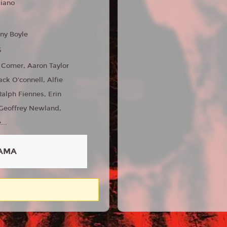
liano
ny Boyle
5
 Comer, Aaron Taylor
ack O'connell, Alfie
Ralph Fiennes, Erin
Geoffrey Newland,
...
AMA