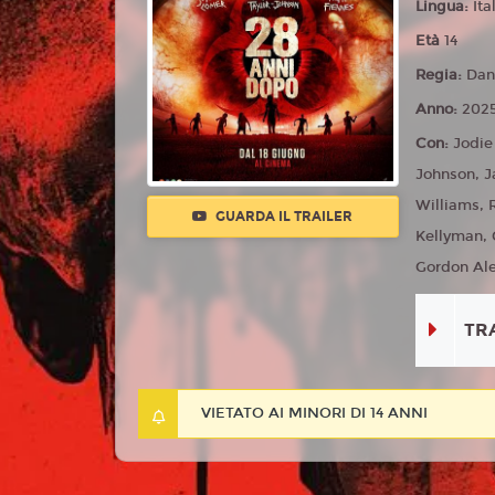
Lingua:
Ita
Età
14
Regia:
Dan
Anno:
202
Con:
Jodie
Johnson, J
Williams, 
GUARDA IL TRAILER
Kellyman, 
Gordon Ale
TR
VIETATO AI MINORI DI 14 ANNI