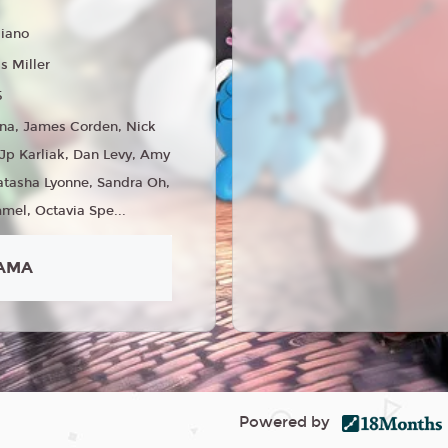
liano
s Miller
5
na, James Corden, Nick
Jp Karliak, Dan Levy, Amy
atasha Lyonne, Sandra Oh,
el, Octavia Spe...
AMA
Powered by