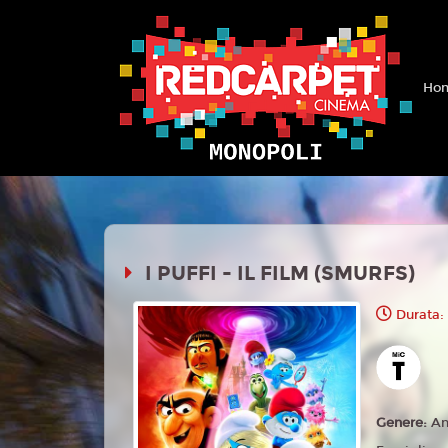
Hom
I PUFFI - IL FILM (SMURFS)
Durata:
Genere:
An