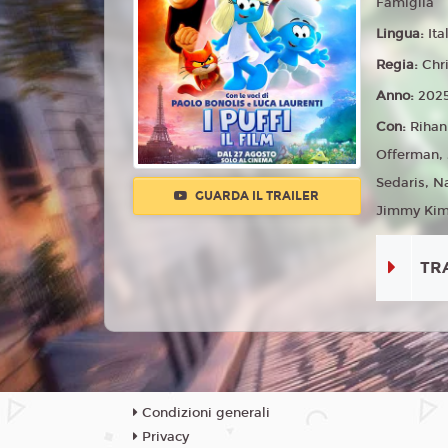
Famiglia
Lingua:
Ita
Regia:
Chri
Anno:
202
Con:
Rihan
Offerman, 
Sedaris, N
GUARDA IL TRAILER
Jimmy Kimm
TR
Condizioni generali
Privacy