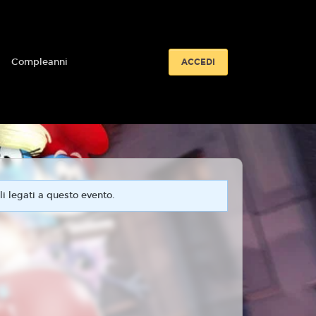
i
Compleanni
ACCEDI
i legati a questo evento.