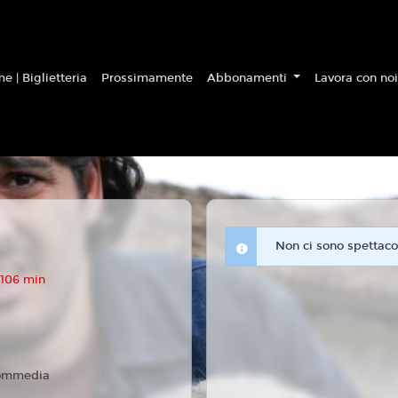
e | Biglietteria
Prossimamente
Abbonamenti
Lavora con no
Non ci sono spettacol
 106 min
ommedia