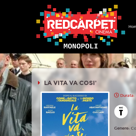
Hom
LA VITA VA COSI'
Durata: 
Genere:
C