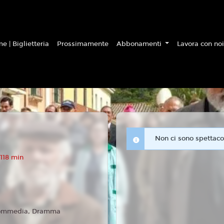
e | Biglietteria
Prossimamente
Abbonamenti
Lavora con no
Non ci sono spettacol
118 min
ommedia, Dramma