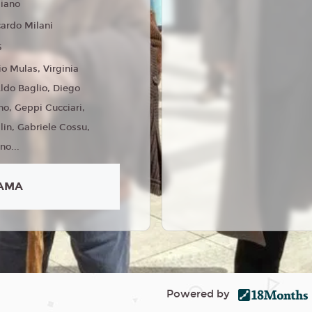
liano
cardo Milani
5
io Mulas, Virginia
Aldo Baglio, Diego
o, Geppi Cucciari,
lin, Gabriele Cossu,
no...
AMA
Powered by