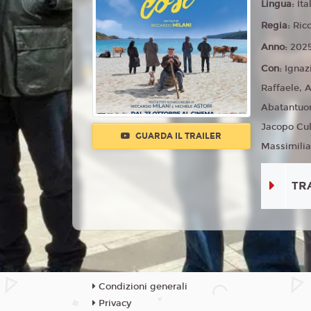
Lingua:
Ita
Regia:
Ric
Anno:
202
Con:
Ignaz
Raffaele, 
Abatantuon
Jacopo Cul
GUARDA IL TRAILER
Massimilia
TR
Condizioni generali
Privacy