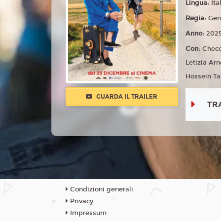
Lingua:
Ita
Regia:
Gen
Anno:
202
Con:
Checc
Letizia Ar
Hossein Ta
GUARDA IL TRAILER
TR
Condizioni generali
Privacy
Impressum