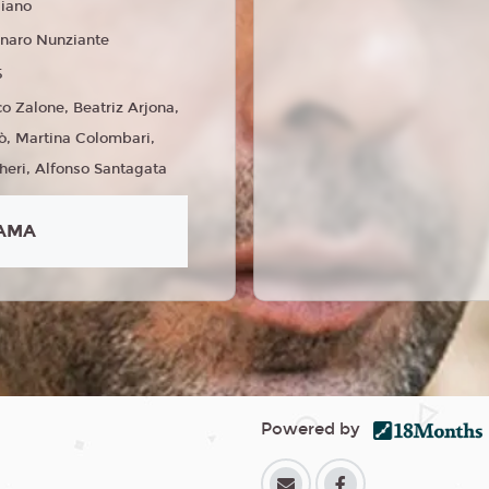
liano
naro Nunziante
5
o Zalone, Beatriz Arjona,
nò, Martina Colombari,
heri, Alfonso Santagata
AMA
Powered by