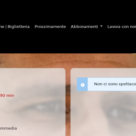
e | Biglietteria
Prossimamente
Abbonamenti
Lavora con no
Non ci sono spettacol
 90 min
ommedia