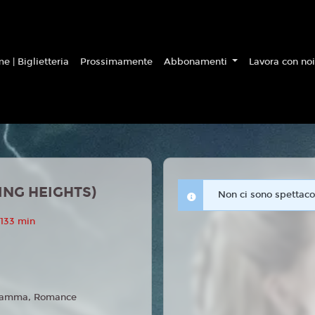
e | Biglietteria
Prossimamente
Abbonamenti
Lavora con no
NG HEIGHTS)
Non ci sono spettacol
 133 min
amma, Romance