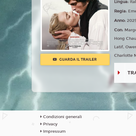
Lingua:
Ita
Regia:
Eme
Anno:
202
Con:
Margo
Hong Chau,
Latif, Owe
Charlotte 
GUARDA IL TRAILER
TR
Condizioni generali
Privacy
Impressum