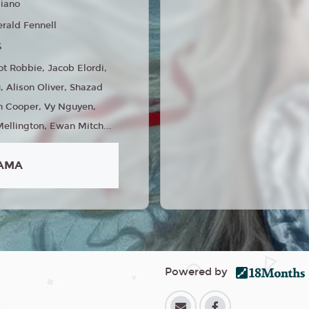
liano
rald Fennell
5
t Robbie, Jacob Elordi,
 Alison Oliver, Shazad
n Cooper, Vy Nguyen,
Mellington, Ewan Mitch...
AMA
Powered by