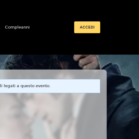
i
Compleanni
ACCEDI
i legati a questo evento.