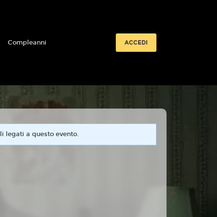
i
Compleanni
ACCEDI
i legati a questo evento.