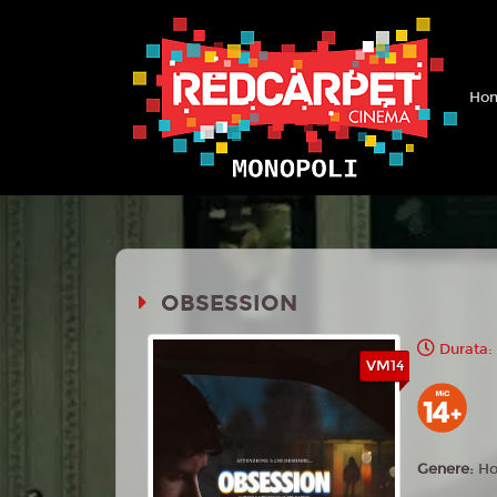
Hom
OBSESSION
Durata:
VM14
Genere:
Ho