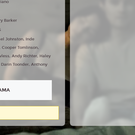
liano
ry Barker
6
el Johnston, Inde
, Cooper Tomlinson,
ess, Andy Richter, Haley
, Darin Toonder, Anthony
AMA