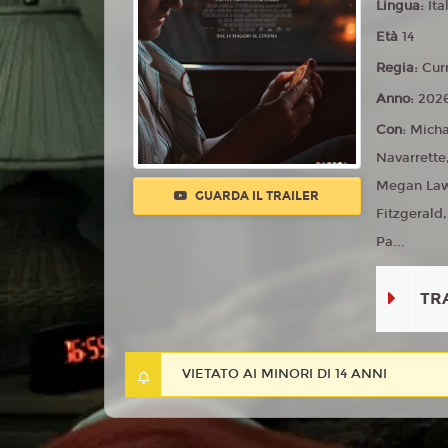
Lingua:
Ita
Età
14
Regia:
Cur
Anno:
202
Con:
Micha
Navarrette
Megan Lawl
GUARDA IL TRAILER
Fitzgerald
Pa...
TR
VIETATO AI MINORI DI 14 ANNI