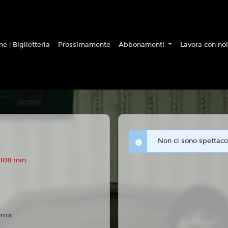
e | Biglietteria
Prossimamente
Abbonamenti
Lavora con no
Non ci sono spettacol
 108 min
rror