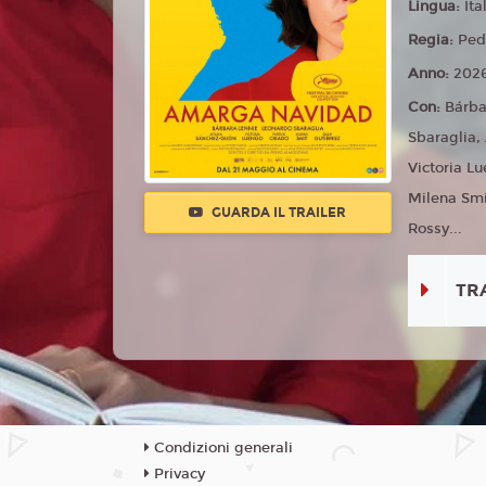
Lingua:
Ita
Regia:
Ped
Anno:
202
Con:
Bárba
Sbaraglia,
Victoria Lu
Milena Smi
GUARDA IL TRAILER
Rossy...
TR
Condizioni generali
Privacy