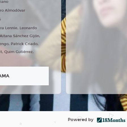
liano
ro Almodóvar
6
ra Lennie, Leonardo
 Aitana Sánchez Gijón,
engo, Patrick Criado,
t, Quim Gutiérrez,
AMA
Powered by