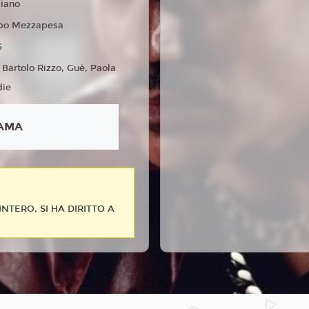
liano
po Mezzapesa
6
 Bartolo Rizzo, Guè, Paola
die
AMA
NTERO, SI HA DIRITTO A