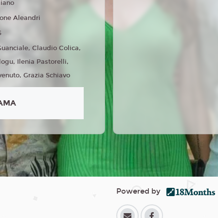
liano
one Aleandri
6
Guanciale, Claudio Colica,
gu, Ilenia Pastorelli,
enuto, Grazia Schiavo
AMA
Powered by