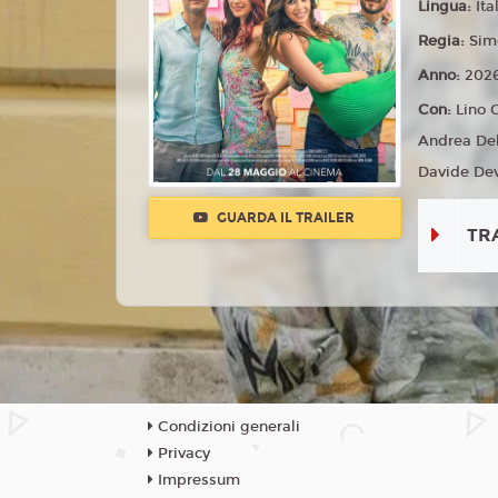
Lingua:
Ita
Regia:
Sim
Anno:
202
Con:
Lino 
Andrea Delo
Davide Dev
GUARDA IL TRAILER
TR
Condizioni generali
Privacy
Impressum