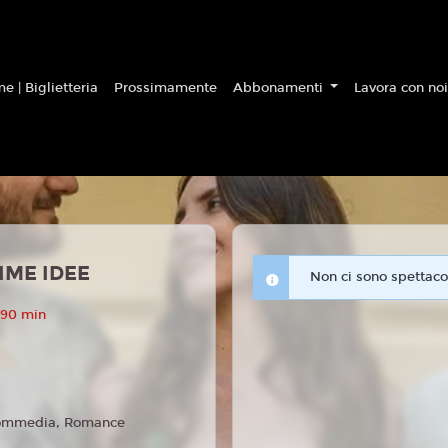
e | Biglietteria
Prossimamente
Abbonamenti
Lavora con no
IME IDEE
Non ci sono spettacol
 90 min
mmedia, Romance