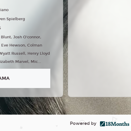
liano
ven Spielberg
6
 Blunt, Josh O'connor,
h, Eve Hewson, Colman
yatt Russell, Henry Lloyd
izabeth Marvel, Mic...
AMA
Powered by