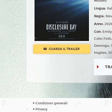
Mistero
Lingua:
Ita
Regia:
Ste
Anno:
202
Con:
Emily
Colin Firt
Domingo, W
GUARDA IL TRAILER
Hughes, El
TR
Condizioni generali
Privacy