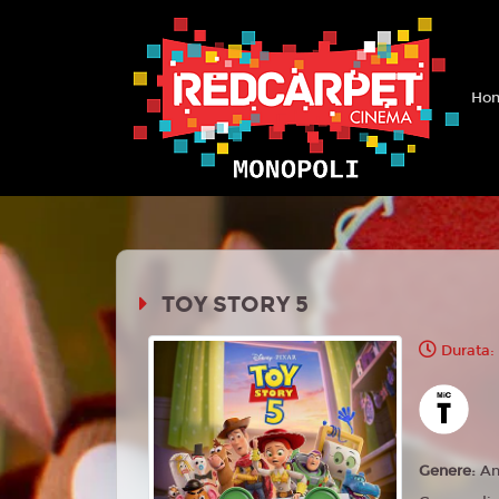
Hom
TOY STORY 5
Durata:
Genere:
An