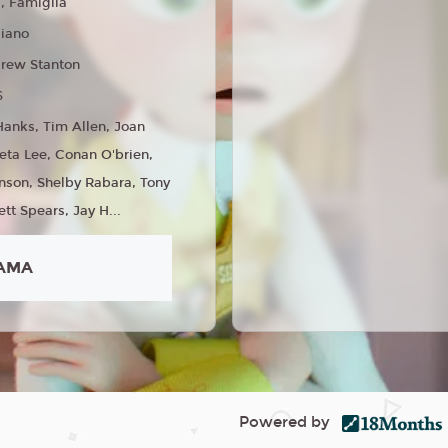
 Famiglia
liano
rew Stanton
6
anks, Tim Allen, Joan
eta Lee, Conan O'brien,
nson, Shelby Rabara, Tony
ett Spears, Jay H...
AMA
Powered by