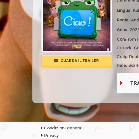
Commedia,
Lingua:
Ita
Regia:
And
Anno:
202
Con:
Tom H
Cusack, Gr
Craig Robi
GUARDA IL TRAILER
Hale, Scarl
TR
Condizioni generali
Privacy